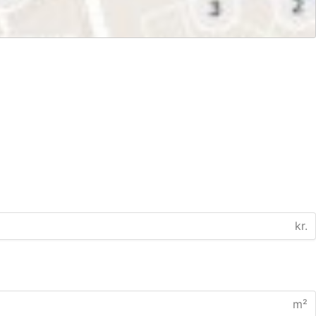
kr.
m²