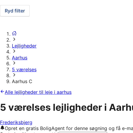
Ryd filter
Lejligheder
Aarhus
5 værelses
Aarhus C
Alle lejligheder til leje i aarhus
5 værelses lejligheder i Aar
Frederiksbjerg
Opret en gratis BoligAgent for denne søgning og få e-ma