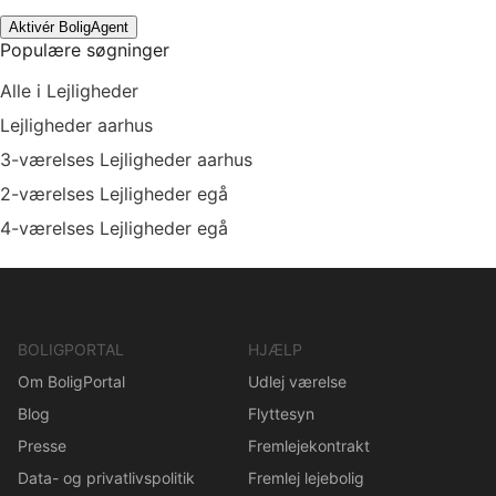
Aktivér BoligAgent
Populære søgninger
Alle i Lejligheder
Lejligheder aarhus
3-værelses Lejligheder aarhus
2-værelses Lejligheder egå
4-værelses Lejligheder egå
BOLIGPORTAL
HJÆLP
Om BoligPortal
Udlej værelse
Blog
Flyttesyn
Presse
Fremlejekontrakt
Data- og privatlivspolitik
Fremlej lejebolig