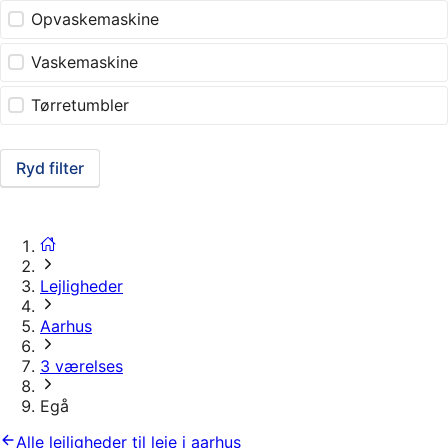
Opvaskemaskine
Vaskemaskine
Tørretumbler
Ryd filter
Lejligheder
Aarhus
3 værelses
Egå
Alle lejligheder til leje i aarhus