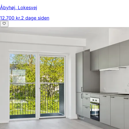
Åbyhøj
,
Lokesvej
12.700 kr.
2 dage siden