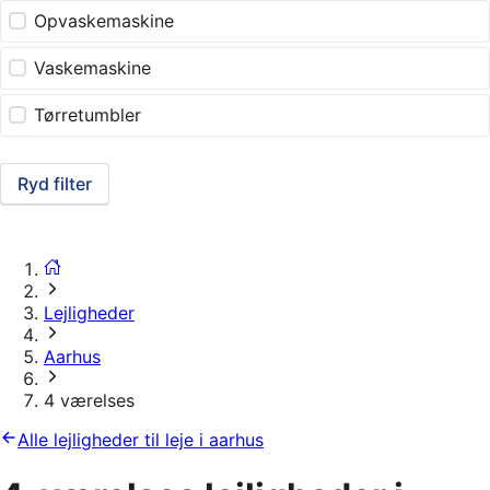
Opvaskemaskine
Vaskemaskine
Tørretumbler
Ryd filter
Lejligheder
Aarhus
4 værelses
Alle lejligheder til leje i aarhus