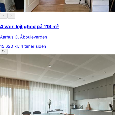
4 vær. lejlighed på 119 m²
Aarhus C
,
Åboulevarden
15.620 kr.
14 timer siden