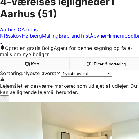
4-værelses lejligheder i
Aarhus
(51)
Aarhus C
Aarhus
N
Risskov
Højbjerg
Malling
Brabrand
Tilst
Åbyhøj
Hinnerup
Solb
J
Opret en gratis BoligAgent for denne søgning og få e-
mails om nye boliger.
Kort
Filter & sortering
Sortering
:
Nyeste øverst
Lejemålet er desværre markeret som udlejet af udlejer. Du
kan se lignende lejemål herunder.