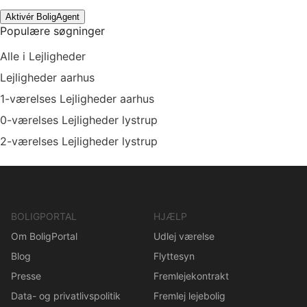
Aktivér BoligAgent
Populære søgninger
Alle i Lejligheder
Lejligheder aarhus
1-værelses Lejligheder aarhus
0-værelses Lejligheder lystrup
2-værelses Lejligheder lystrup
BOLIGPORTAL
HJÆLP
Om BoligPortal
Udlej værelse
Blog
Flyttesyn
Presse
Fremlejekontrakt
Data- og privatlivspolitik
Fremlej lejebolig