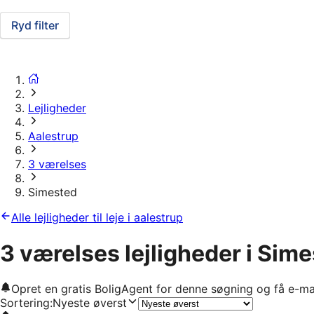
Ryd filter
Lejligheder
Aalestrup
3 værelses
Simested
Alle lejligheder til leje i aalestrup
3 værelses lejligheder i Sim
Opret en gratis BoligAgent for denne søgning og få e-ma
Sortering
:
Nyeste øverst