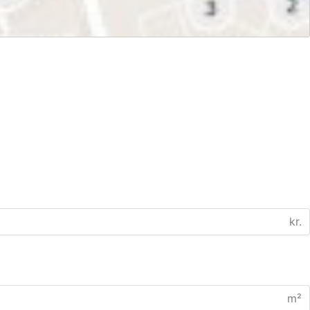
kr.
m²