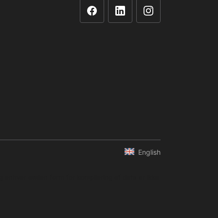
English
og enhver anden form for kompilering af data er ikke