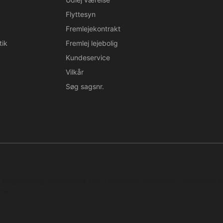
Flyttesyn
Fremlejekontrakt
tik
Fremlej lejebolig
Kundeservice
Vilkår
Søg sagsnr.
n. Regelmæssig, systematisk eller kontinuerlig indsamling, opbevaring 
tal.