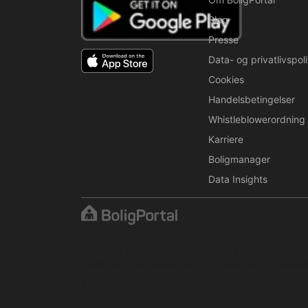
Blog
Presse
Data- og privatlivspoli
Cookies
Handelsbetingelser
Whistleblowerordning
Karriere
Boligmanager
Data Insights
Indholdet er beskyttet i henhold til ophavsretslove
tilladt uden udtrykkelig skriftlig tilladelse fra BoligPor
© 2001–2026 BoligPortal