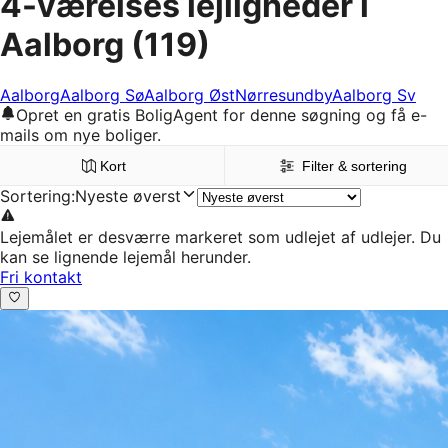
4-værelses lejligheder i
Aalborg
(119)
Aalborg
Aalborg Sø
Aalborg Øst
Nørresundby
Aalborg Sv
Opret en gratis BoligAgent for denne søgning og få e-
mails om nye boliger.
Kort
Filter & sortering
Sortering
:
Nyeste øverst
Lejemålet er desværre markeret som udlejet af udlejer. Du
kan se lignende lejemål herunder.
Fri kontakt