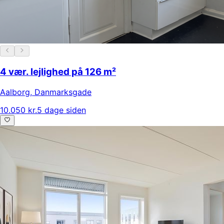
4 vær. lejlighed på 126 m²
Aalborg
,
Danmarksgade
10.050 kr.
5 dage siden