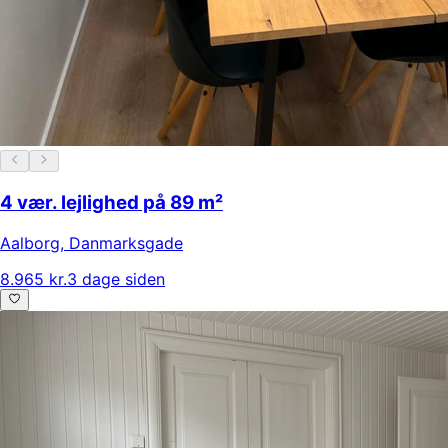
4 vær. lejlighed på 89 m²
Aalborg
,
Danmarksgade
8.965 kr.
3 dage siden