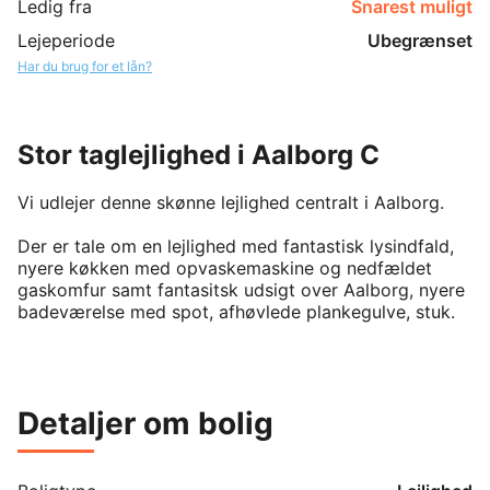
Ledig fra
Snarest muligt
Lejeperiode
Ubegrænset
Har du brug for et lån?
Stor taglejlighed i Aalborg C
Vi udlejer denne skønne lejlighed centralt i Aalborg.

Der er tale om en lejlighed med fantastisk lysindfald, 
nyere køkken med opvaskemaskine og nedfældet 
gaskomfur samt fantasitsk udsigt over Aalborg, nyere 
badeværelse med spot, afhøvlede plankegulve, stuk.

Lejligheden er velegnet som delelejlighed eller til 
parret, som ønsker mere plads.

Detaljer om bolig
Mulighed for tilkøb af parkering i gården

Overtages nymalet og med nyslebet gulve.

Billeder er ikke fra nuværende lejer. 
