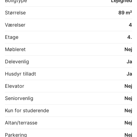
Boligtype
Lejlighed
Kontakt os for mere info.
Størrelse
89 m²
Værelser
4
Etage
4.
Møbleret
Nej
Delevenlig
Ja
Husdyr tilladt
Ja
Elevator
Nej
Seniorvenlig
Nej
Kun for studerende
Nej
Altan/terrasse
Nej
Parkering
Nej