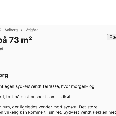
Aalborg
Vejgård
på 73 m²
G
al
org
mt egen syd-østvendt terrasse, hvor morgen- og 
rd, tæt på bustransport samt indkøb. 

lrum, der ligeledes vender mod sydøst. Det store 
olen virkelig kan komme til sin ret. Sydvest vendt køkken med