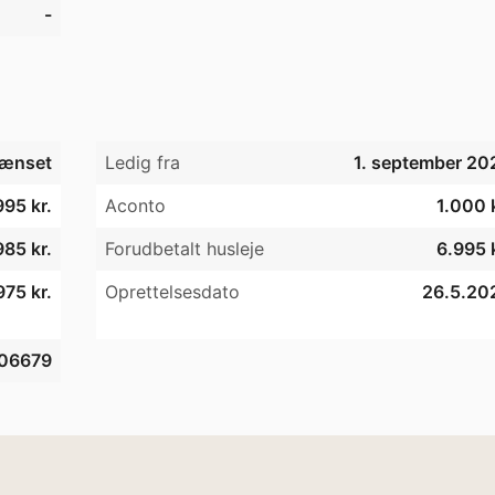
-
ænset
Ledig fra
1. september 20
995 kr.
Aconto
1.000 k
85 kr.
Forudbetalt husleje
6.995 k
975 kr.
Oprettelsesdato
26.5.20
06679