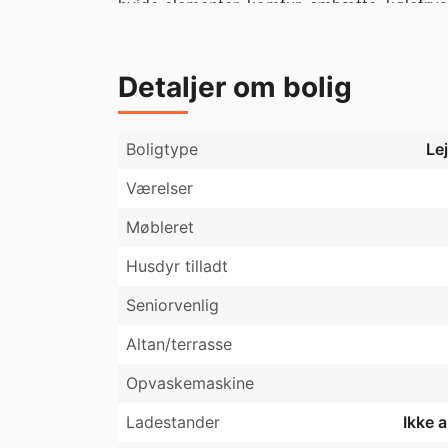
hvide elementer, komfur, emhætte, kølefryse
sofahygge samt værelse til kontor eller bø
badeværelse med klinker, hvide elementer, 
Detaljer om bolig
Der er mulighed for tilkøb af parkering til 
Velkommen til fremvisning.

Boligtype
Le
Værelser
Møbleret
Husdyr tilladt
Seniorvenlig
Altan/terrasse
Opvaskemaskine
Ladestander
Ikke 