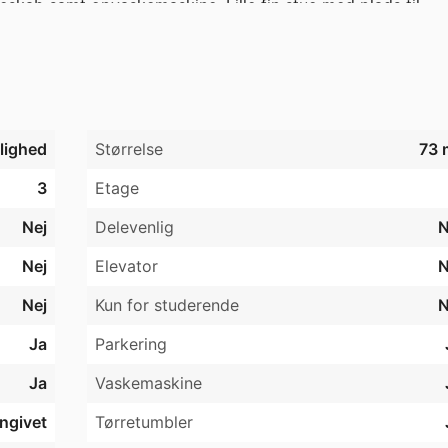
skab samt opvaskemaskine. Lille fin stue med plads til 
rneværelse. Stort soveværelse med skab samt stort rummeli
vaskemaskine og tørretumbler. 

egen bil på ejendommens areal. 

jlighed
Størrelse
73 
3
Etage
Nej
Delevenlig
N
Nej
Elevator
N
Nej
Kun for studerende
N
Ja
Parkering
Ja
Vaskemaskine
angivet
Tørretumbler