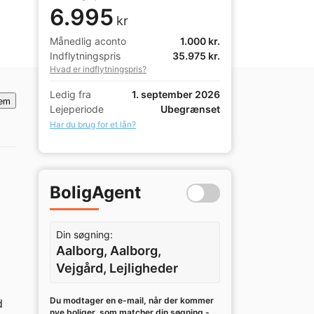
6.995
kr
Månedlig aconto
1.000 kr.
Indflytningspris
35.975 kr.
Hvad er indflytningspris?
Ledig fra
1. september 2026
em
Lejeperiode
Ubegrænset
Har du brug for et lån?
BoligAgent
Din søgning:
Aalborg, Aalborg,
Vejgård, Lejligheder
Du modtager en e-mail, når der kommer
 
nye boliger, som matcher din søgning -