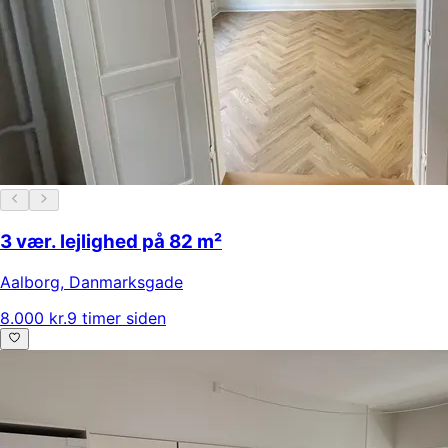
3 vær. lejlighed på 82 m²
Aalborg
,
Danmarksgade
8.000 kr.
9 timer siden