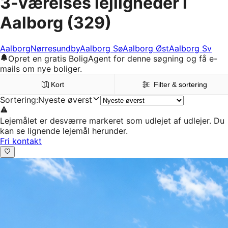
3-værelses lejligheder i
Aalborg
(329)
Aalborg
Nørresundby
Aalborg Sø
Aalborg Øst
Aalborg Sv
Opret en gratis BoligAgent for denne søgning og få e-
mails om nye boliger.
Kort
Filter & sortering
Sortering
:
Nyeste øverst
Lejemålet er desværre markeret som udlejet af udlejer. Du
kan se lignende lejemål herunder.
Fri kontakt