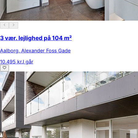
3 vær. lejlighed på 104 m²
Aalborg
,
Alexander Foss Gade
10.495 kr.
I går