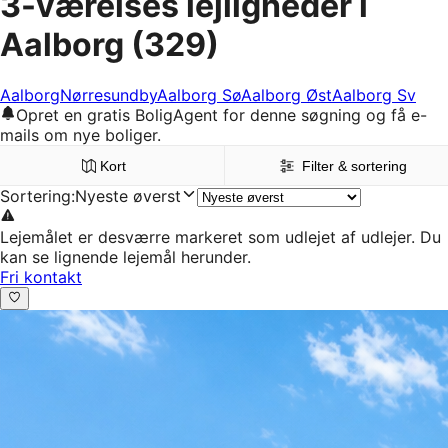
3-værelses lejligheder i
Aalborg
(329)
Aalborg
Nørresundby
Aalborg Sø
Aalborg Øst
Aalborg Sv
Opret en gratis BoligAgent for denne søgning og få e-
mails om nye boliger.
Kort
Filter & sortering
Sortering
:
Nyeste øverst
Lejemålet er desværre markeret som udlejet af udlejer. Du
kan se lignende lejemål herunder.
Fri kontakt