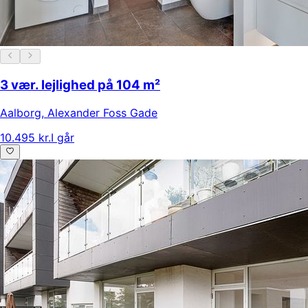
3 vær. lejlighed på 104 m²
Aalborg
,
Alexander Foss Gade
10.495 kr.
I går