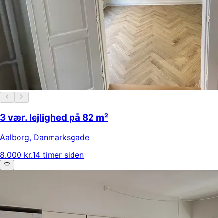
3 vær. lejlighed på 82 m²
Aalborg
,
Danmarksgade
8.000 kr.
14 timer siden