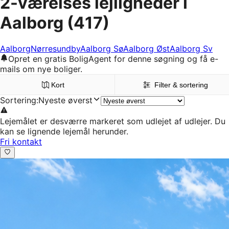
2-værelses lejligheder i
Aalborg
(417)
Aalborg
Nørresundby
Aalborg Sø
Aalborg Øst
Aalborg Sv
Opret en gratis BoligAgent for denne søgning og få e-
mails om nye boliger.
Kort
Filter & sortering
Sortering
:
Nyeste øverst
Lejemålet er desværre markeret som udlejet af udlejer. Du
kan se lignende lejemål herunder.
Fri kontakt