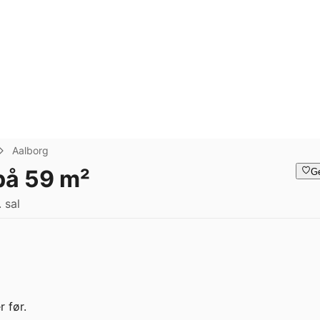
Aalborg
 på 59 m²
G
 sal
 før.
