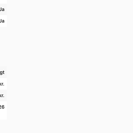
Ja
 
Ja
gt
r.
kr.
26