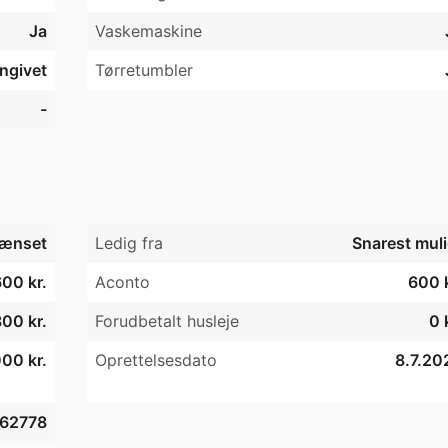
Ja
Vaskemaskine
de busforbindelser. Under 500 meter til Østre anlæg og 
trum. Der er parkering med p licens på gaden (pt. 2578 kr.
angivet
Tørretumbler
at der altid er en plads til din bil.

-
ænset
Ledig fra
Snarest muli
00 kr.
Aconto
600 k
00 kr.
Forudbetalt husleje
0 
00 kr.
Oprettelsesdato
8.7.20
62778