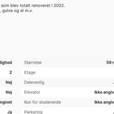
 som blev totalt renoveret i 2022.

gulve og el m.v.

 450 kr. & aconto vand 150 kr. 

sleje og a conto forbrug samt depositum på 3 måneders 
jlighed
Størrelse
59 
2
Etage
Nej
Delevenlig
omfur, emhætte, køle/fryseskab og opvaskemaskine. Stue, 
et opbevaringsrum. 

Nej
Elevator
Ikke angiv
angivet
Kun for studerende
Ikke angiv
, fælles cykelskur og der er fælles vaske- og tørrerum i 
Ja
Parkering