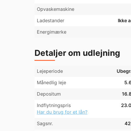
Opvaskemaskine
🪧Lejligheden ligger meget centralt med go
mindre end 2 km til Aalborg banegård & cen
Ladestander
Ikke 
årligt) lige nedenfor opgangen, hvilket sikrer, 
Energimærke
🚫Ingen husdyr af nogen art!🚫
Detaljer om udlejning
Lejeperiode
Ubegr
Månedlig leje
5.6
Depositum
16.8
Indflytningspris
23.0
Har du brug for et lån?
Sagsnr.
42