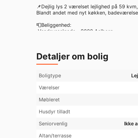
📌Dejlig lys 2 værelset lejlighed på 59 kvm,
Blandt andet med nyt køkken, badeværelse, 
📮Beliggenhed:

 Vendsysselgade - 9000 Aalborg.

💰Økonomi:

Husleje: 5600 kr. pr. måned + a conto varme
Detaljer om bolig
Depositum: 16.800 kr.

Indflytningspris: 23.000 kr. (1. måneds hu
husleje)

Boligtype
Le
🎨🖌️Nymalet over alt ved indflytning.

Værelser
🏠Indretning:

Møbleret
Lejligheden består af entré, køkken med k
soveværelse, badeværelse samt altan og eg
Husdyr tilladt
Seniorvenlig
Ikke 
📌Fællesområder:

Ejendommen har stor grøn og fælles baggård
Altan/terrasse
kælderen.
