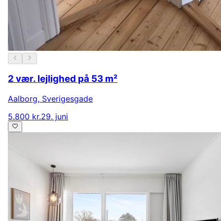
2 vær. lejlighed på 53 m²
Aalborg
,
Sverigesgade
5.800 kr.
29. juni