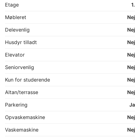
En oplagt bolig til den studerende, der ønsker en 
Etage
1.
central beliggenhed, moderne rammer og en 
velfungerende hverdag.
Møbleret
Nej
Delevenlig
Nej
Husdyr tilladt
Nej
Elevator
Nej
Seniorvenlig
Nej
Kun for studerende
Nej
Altan/terrasse
Nej
Parkering
Ja
Opvaskemaskine
Nej
Vaskemaskine
Nej