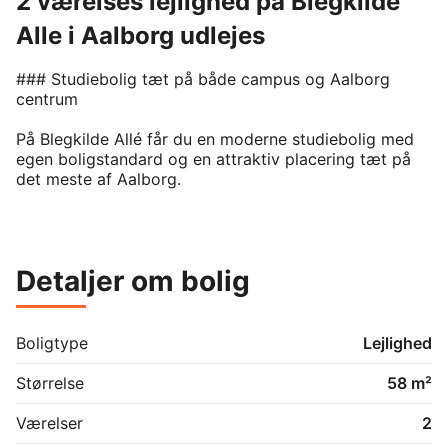
2 værelses lejlighed på Blegkilde
Alle i Aalborg udlejes
### Studiebolig tæt på både campus og Aalborg 
centrum

På Blegkilde Allé får du en moderne studiebolig med 
egen boligstandard og en attraktiv placering tæt på 
det meste af Aalborg.

Boligerne er lyse og funktionelt indrettede med eget 
køkken, badeværelse og gode muligheder for både 
studie- og opholdsplads. Den gennemtænkte 
Detaljer om bolig
indretning gør boligerne velegnede til studerende, som 
ønsker en selvstændig bolig med lave praktiske 
bekymringer i hverdagen.

Boligtype
Lejlighed
Fra ejendommen er der kort afstand til 
uddannelsesinstitutioner, indkøb, offentlig transport 
Størrelse
58 m²
og Aalborgs bymidte. Dermed får du nem adgang til 
både studie, fritidsliv og byens mange tilbud.

Værelser
2