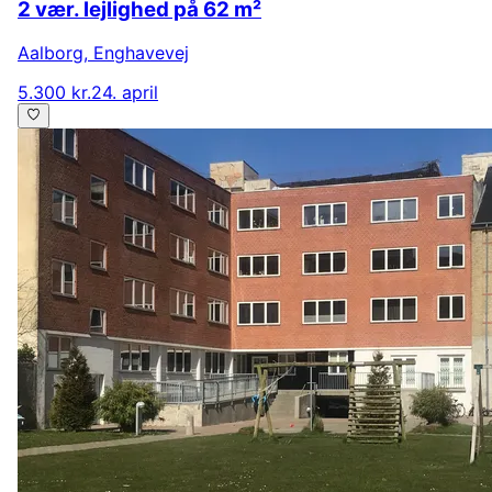
2 vær. lejlighed på 62 m²
Aalborg
,
Enghavevej
5.300 kr.
24. april