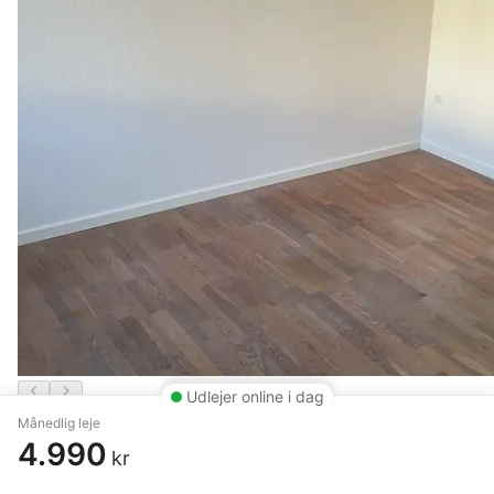
Udlejer online i dag
Månedlig leje
2 vær. lejlighed på 60 m²
4.990
kr
Aalborg
,
Jyllandsgade