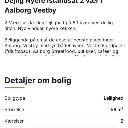
Dejlig Nyere Istandsat 2 vær i
Aalborg Vestby
2 Værelses lækker lejlighed på 60 kvm med dejlig 
altan. Nye vinduer, nyere køkken.

Beliggende på en af de absolut bedste placeringer i 
Aalborg Vestby med lystbådehavnen, Vestre Fjordpark 
(friluftsbad), Aalborg Streetfood, butikker, caféer og 
restauranter lige udenfor døren. Her bor du tæt på alt 
og har desuden ultra kort afstand til lokalt indkøb, 
offentlig transport. 

Detaljer om bolig
Flot ejendom - Velkommen indenfor: Dejligt køkken og 
badeværelse holdt i lyse farver. Stor flot stue, 
derudover et stort soveværelse med adgang til dejlig 
altan. Der er nyere hvidevare, (vaskemaskine, 
Boligtype
Lejlighed
tørretumbler findes i fælles kælder). Mulighed for 
husdyr og parkering. 

Størrelse
56 m²
Dejlig lys og lækker lejlighed.
Værelser
2