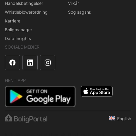
Handelsbetingelser
Vilkår
Whistleblowerordning
Søg sagsnr.
Karriere
Boligmanager
Data Insights
SOCIALE MEDIER
HENT APP
English
Indholdet er beskyttet i henhold til ophavsretsloven.