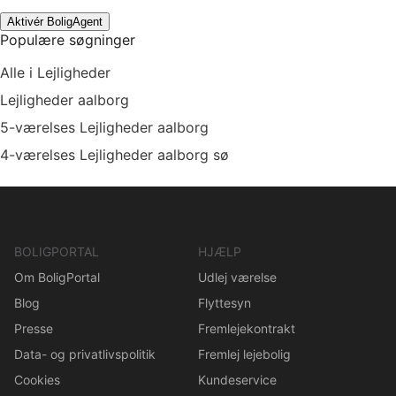
Aktivér BoligAgent
Populære søgninger
Alle i Lejligheder
Lejligheder aalborg
5-værelses Lejligheder aalborg
4-værelses Lejligheder aalborg sø
BOLIGPORTAL
HJÆLP
Om BoligPortal
Udlej værelse
Blog
Flyttesyn
Presse
Fremlejekontrakt
Data- og privatlivspolitik
Fremlej lejebolig
Cookies
Kundeservice