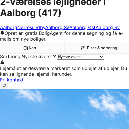
2-værelses lejligheder i
Aalborg
(417)
Aalborg
Nørresundby
Aalborg Sø
Aalborg Øst
Aalborg Sv
Opret en gratis BoligAgent for denne søgning og få e-
mails om nye boliger.
Kort
Filter & sortering
Sortering
:
Nyeste øverst
Lejemålet er desværre markeret som udlejet af udlejer. Du
kan se lignende lejemål herunder.
Fri kontakt