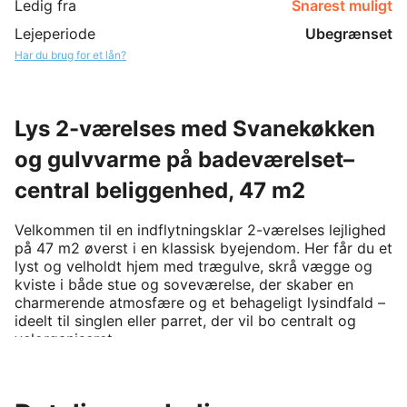
Ledig fra
Snarest muligt
Lejeperiode
Ubegrænset
Har du brug for et lån?
Lys 2-værelses med Svanekøkken
og gulvvarme på badeværelset–
central beliggenhed, 47 m2
Velkommen til en indflytningsklar 2-værelses lejlighed 
på 47 m2 øverst i en klassisk byejendom. Her får du et 
lyst og velholdt hjem med trægulve, skrå vægge og 
kviste i både stue og soveværelse, der skaber en 
charmerende atmosfære og et behageligt lysindfald – 
ideelt til singlen eller parret, der vil bo centralt og 
velorganiseret.

Lejlighedens hjerte er det moderne, hvide 
Svanekøkken, hvor det store tagvindue giver masser 