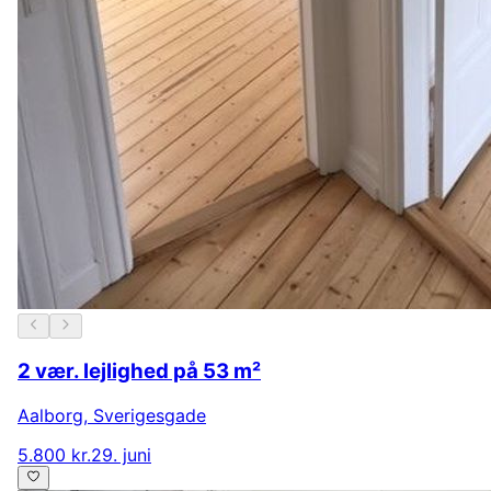
2 vær. lejlighed på 53 m²
Aalborg
,
Sverigesgade
5.800 kr.
29. juni