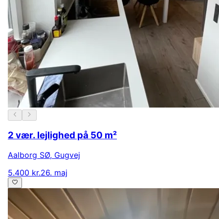
2 vær. lejlighed på 50 m²
Aalborg SØ
,
Gugvej
5.400 kr.
26. maj