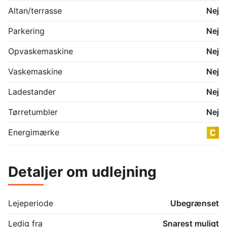
som besøg.

Altan/terrasse
Nej
Lyder det som noget for dig? Kontakt os for en 
Parkering
Nej
fremvisning.
Opvaskemaskine
Nej
Vaskemaskine
Nej
Ladestander
Nej
Tørretumbler
Nej
Energimærke
Detaljer om udlejning
Lejeperiode
Ubegrænset
Ledig fra
Snarest muligt