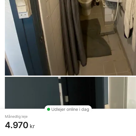
Udlejer online i dag
Månedlig leje
4.970
kr