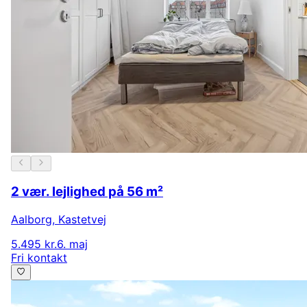
2 vær. lejlighed på 56 m²
Aalborg
,
Kastetvej
5.495 kr.
6. maj
Fri kontakt