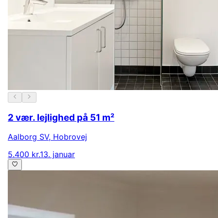
2 vær. lejlighed på 51 m²
Aalborg SV
,
Hobrovej
5.400 kr.
13. januar