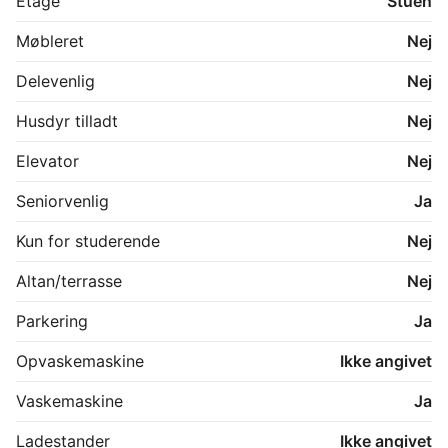
Etage
Stuen
køkkenlåget mv.) udbedres inden overtagelse.
Møbleret
Nej
Delevenlig
Nej
Husdyr tilladt
Nej
Elevator
Nej
Seniorvenlig
Ja
Kun for studerende
Nej
Altan/terrasse
Nej
Parkering
Ja
Opvaskemaskine
Ikke angivet
Vaskemaskine
Ja
Ladestander
Ikke angivet