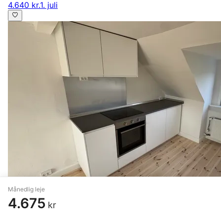
4.640 kr.
1. juli
Månedlig leje
4.675
kr