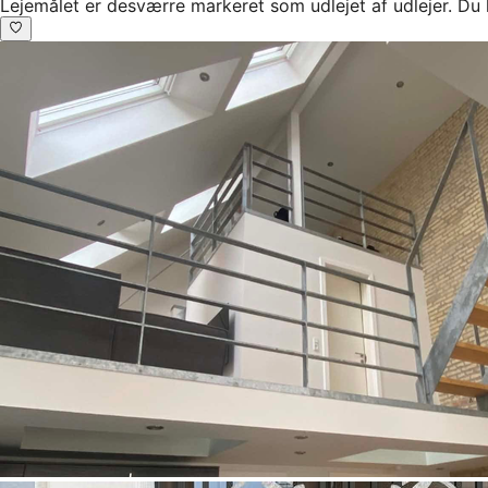
Lejemålet er desværre markeret som udlejet af udlejer. Du 