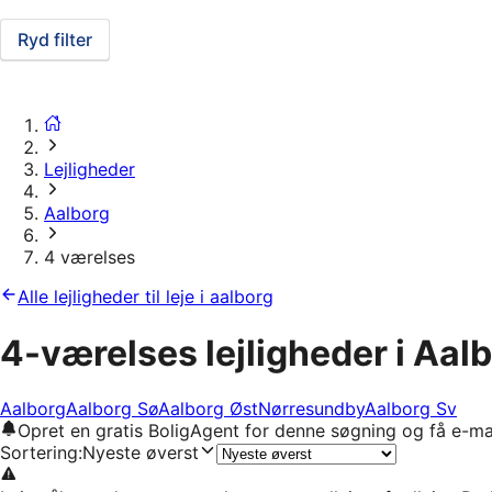
Ryd filter
Lejligheder
Aalborg
4 værelses
Alle lejligheder til leje i aalborg
4-værelses lejligheder i Aal
Aalborg
Aalborg Sø
Aalborg Øst
Nørresundby
Aalborg Sv
Opret en gratis BoligAgent for denne søgning og få e-ma
Sortering
:
Nyeste øverst