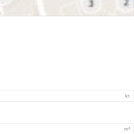
kr.
m²