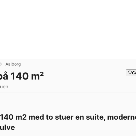
Aalborg
 på 140 m²
G
tuen
 140 m2 med to stuer en suite, modern
gulve