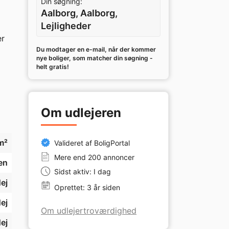
Din søgning:
Aalborg, Aalborg,
Lejligheder
r 
Du modtager en e-mail, når der kommer
nye boliger, som matcher din søgning -
helt gratis!
te 
å 
Om udlejeren
m²
Valideret af BoligPortal
Mere end 200 annoncer
en
Sidst aktiv: I dag
ej
Oprettet: 3 år siden
ej
Om udlejertroværdighed
 så 
ej