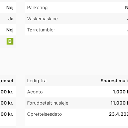
Nej
Parkering
N
d lyse fliser, bruseniche, underskab, spejlskab og væghæng
den spildplads.

Ja
Vaskemaskine
 med fine detaljer ud mod gaden. Her bor du bynært med l
Nej
Tørretumbler
ndehuller og gode transportmuligheder. En lejlighed med 
 til familien, parret eller dig, der vil kombinere hjem og arbe
ænset
Ledig fra
Snarest muli
000 kr.
Aconto
1.000 k
00 kr.
Forudbetalt husleje
11.000 k
00 kr.
Oprettelsesdato
23.4.20