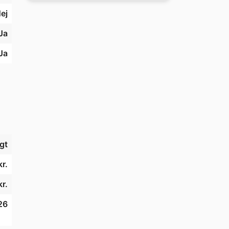
ej
t 
Ja
et 
Ja
jde 
gt
r.
r.
26