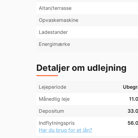
Altan/terrasse
Badeværelset er lyst og enkelt indrettet me
toilet. Alt fremstår velholdt og funktionelt u
Opvaskemaskine
Ejendommen har en elegant klassisk facade
Ladestander
adgang til daglige indkøb, caféer, grønne å
masser af sjæl, plads og fleksibilitet – ideel
Energimærke
på samme adresse.
Detaljer om udlejning
Lejeperiode
Ubegr
Månedlig leje
11.
Depositum
33.0
Indflytningspris
56.0
Har du brug for et lån?