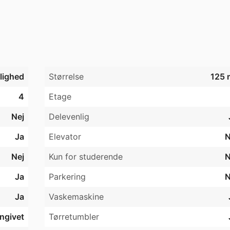
es til Stue.

n, kogeplade og emhætte.

jlighed
Størrelse
125 
. 4 km fra Universitet, 1 km til banegården, meget tæt på 
4
Etage
en.
Nej
Delevenlig
Ja
Elevator
N
Nej
Kun for studerende
N
Ja
Parkering
N
Ja
Vaskemaskine
angivet
Tørretumbler