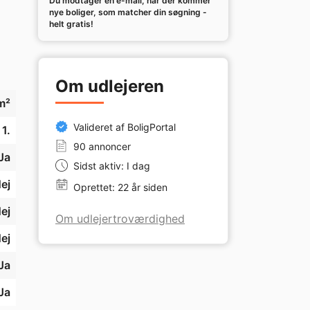
Du modtager en e-mail, når der kommer
nye boliger, som matcher din søgning -
helt gratis!
Om udlejeren
m²
Valideret af BoligPortal
1.
90 annoncer
Ja
Sidst aktiv: I dag
ej
Oprettet: 22 år siden
ej
Om udlejertroværdighed
ej
Ja
Ja