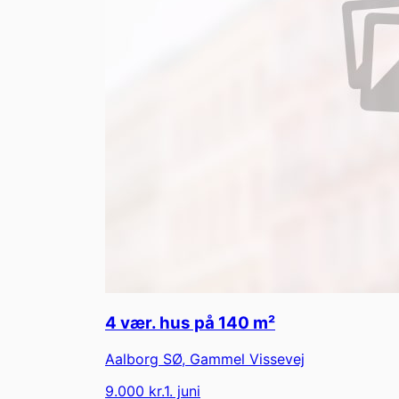
4 vær. hus på 140 m²
Aalborg SØ
,
Gammel Vissevej
9.000 kr.
1. juni