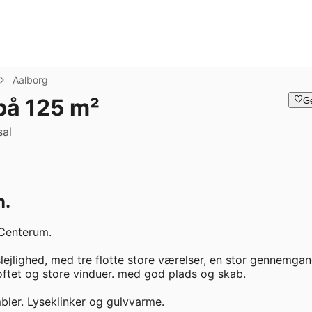
Aalborg
 på 125 m²
G
sal
n.
Centerum.

ejlighed, med tre flotte store værelser, en stor gennemgan
l loftet og store vinduer. med god plads og skab.

er. Lyseklinker og gulvvarme.
