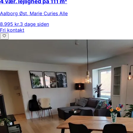
4 vær. lejlighed på 111 m²
Aalborg Øst
,
Marie Curies Alle
8.995 kr.
3 dage siden
Fri kontakt