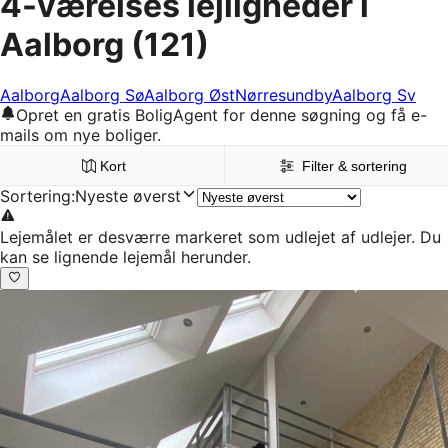
4-værelses lejligheder i
Aalborg
(121)
Aalborg
Aalborg Sø
Aalborg Øst
Nørresundby
Aalborg Sv
Opret en gratis BoligAgent for denne søgning og få e-
mails om nye boliger.
Kort
Filter & sortering
Sortering
:
Nyeste øverst
Lejemålet er desværre markeret som udlejet af udlejer. Du
kan se lignende lejemål herunder.