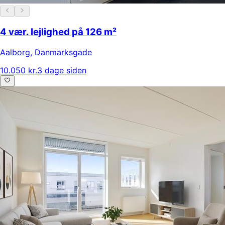
4 vær. lejlighed på 126 m²
Aalborg
,
Danmarksgade
10.050 kr.
3 dage siden