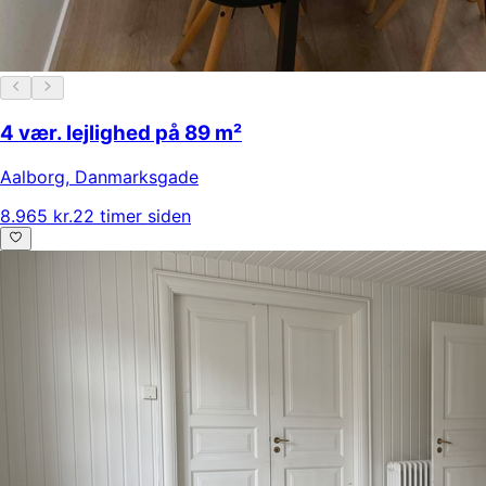
4 vær. lejlighed på 89 m²
Aalborg
,
Danmarksgade
8.965 kr.
22 timer siden