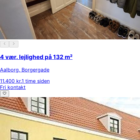
4 vær. lejlighed på 132 m²
Aalborg
,
Borgergade
11.400 kr.
1 time siden
Fri kontakt