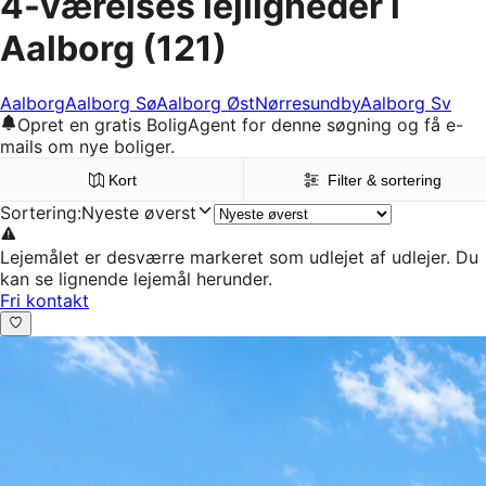
4-værelses lejligheder i
Aalborg
(121)
Aalborg
Aalborg Sø
Aalborg Øst
Nørresundby
Aalborg Sv
Opret en gratis BoligAgent for denne søgning og få e-
mails om nye boliger.
Kort
Filter & sortering
Sortering
:
Nyeste øverst
Lejemålet er desværre markeret som udlejet af udlejer. Du
kan se lignende lejemål herunder.
Fri kontakt