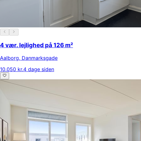
4 vær. lejlighed på 126 m²
Aalborg
,
Danmarksgade
10.050 kr.
4 dage siden