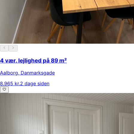
4 vær. lejlighed på 89 m²
Aalborg
,
Danmarksgade
8.965 kr.
2 dage siden