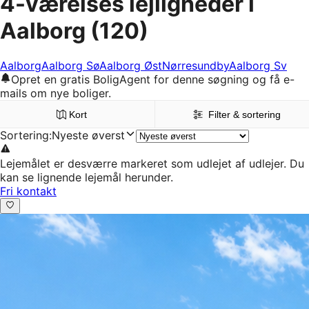
4-værelses lejligheder i
Aalborg
(120)
Aalborg
Aalborg Sø
Aalborg Øst
Nørresundby
Aalborg Sv
Opret en gratis BoligAgent for denne søgning og få e-
mails om nye boliger.
Kort
Filter & sortering
Sortering
:
Nyeste øverst
Lejemålet er desværre markeret som udlejet af udlejer. Du
kan se lignende lejemål herunder.
Fri kontakt