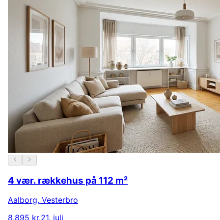
4 vær. rækkehus på 112 m²
Aalborg
,
Vesterbro
8.895 kr.
21. juli