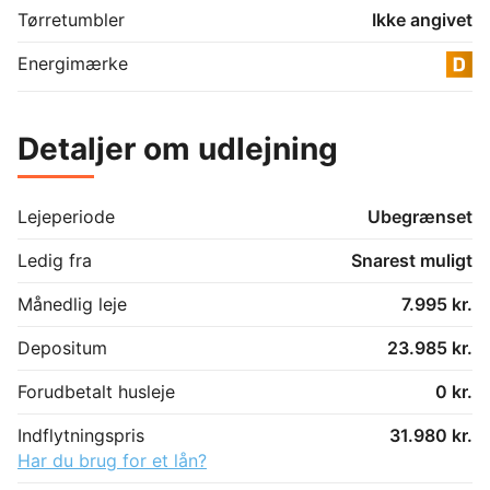
Tørretumbler
Ikke angivet
<commentTempNode> wp:paragraph 
</commentTempNode>

Energimærke
<p></p>

<commentTempNode> /wp:paragraph 
</commentTempNode>
Detaljer om udlejning
Lejeperiode
Ubegrænset
Ledig fra
Snarest muligt
Månedlig leje
7.995 kr.
Depositum
23.985 kr.
Forudbetalt husleje
0 kr.
Indflytningspris
31.980 kr.
Har du brug for et lån?