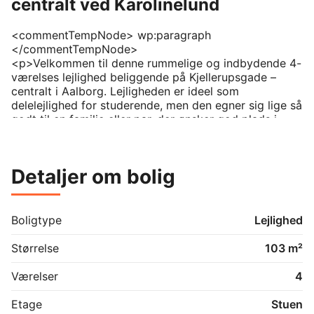
centralt ved Karolinelund
<commentTempNode> wp:paragraph 
</commentTempNode>

<p>Velkommen til denne rummelige og indbydende 4-
værelses lejlighed beliggende på Kjellerupsgade – 
centralt i Aalborg. Lejligheden er ideel som 
delelejlighed for studerende, men den egner sig lige så 
godt til en familie eller par, der ønsker god plads i 
hverdagen.</p>

<commentTempNode> /wp:paragraph 
</commentTempNode>

Detaljer om bolig
<commentTempNode> wp:paragraph 
</commentTempNode>

<p>Lejligheden byder på hele fire regulære værelser, 
Boligtype
Lejlighed
hvilket giver mange muligheder for at indrette både 
soveværelser, kontor eller fællesrum. Den gode 
Størrelse
103 m²
planløsning sikrer, at alle rum er lette at møblere og 
har et godt lysindfald. Køkken og badeværelse 
Værelser
4
fremstår pæne og funktionelle, og boligen har en 
generel indbydende atmosfære.</p>

Etage
Stuen