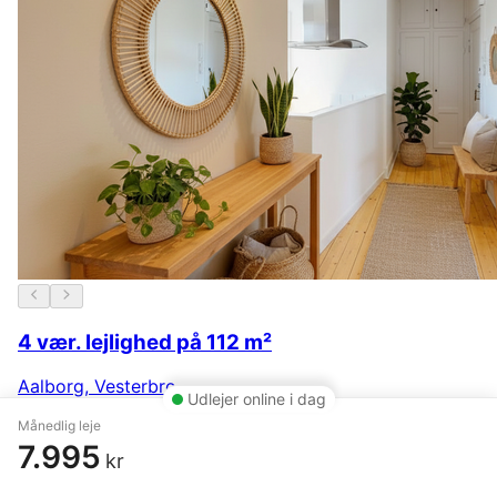
4 vær. lejlighed på 112 m²
Aalborg
,
Vesterbro
Udlejer online i dag
8.895 kr.
21. juli
Månedlig leje
7.995
kr