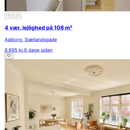
4 vær. lejlighed på 108 m²
Aalborg
,
Sjællandsgade
8.695 kr.
6 dage siden