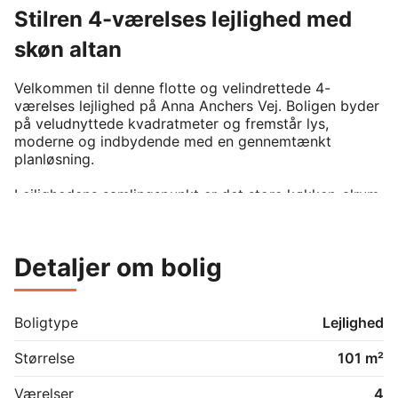
Stilren 4-værelses lejlighed med
skøn altan
Velkommen til denne flotte og velindrettede 4-
værelses lejlighed på Anna Anchers Vej. Boligen byder 
på veludnyttede kvadratmeter og fremstår lys, 
moderne og indbydende med en gennemtænkt 
planløsning.

Lejlighedens samlingspunkt er det store køkken-alrum 
og stue i åben forbindelse, hvor der er god plads til 
både spiseafdeling og sofaarrangement. Køkkenet 
fremstår stilrent med gode opbevaringsmuligheder, 
Detaljer om bolig
flotte elementer og en flot farve, som giver rummet 
karakter. I vandhanen er der indsat funktion med 
kogende vand. De store vinduespartier sørger for et 
dejligt lysindfald.

Boligtype
Lejlighed
Boligen rummer desuden tre gode værelser, som kan 
Størrelse
101 m²
anvendes som soveværelse, børneværelse eller kontor 
alt efter behov. Det ene værelse har faste skabe, som 
Værelser
4