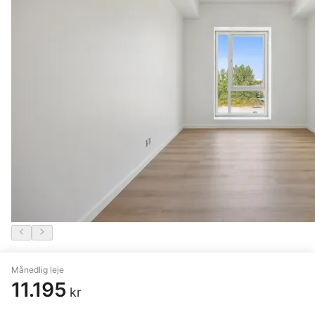
4 vær. lejlighed på 102 m²
Månedlig leje
11.195
Nørresundby
,
Stigsborg Parkvej
kr