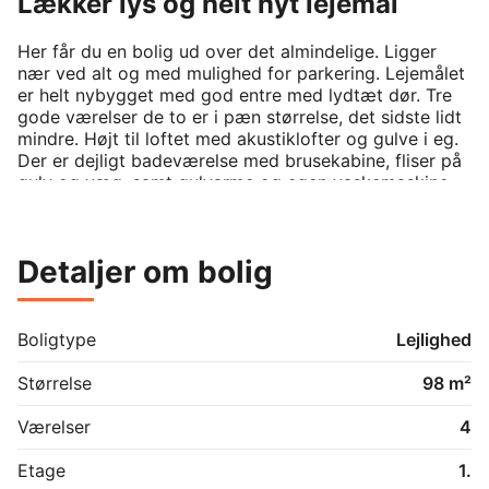
Lækker lys og helt nyt lejemål
Her får du en bolig ud over det almindelige. Ligger 
nær ved alt og med mulighed for parkering. Lejemålet 
er helt nybygget med god entre med lydtæt dør. Tre 
gode værelser de to er i pæn størrelse, det sidste lidt 
mindre. Højt til loftet med akustiklofter og gulve i eg. 
Der er dejligt badeværelse med brusekabine, fliser på 
gulv og væg, samt gulvarme og egen vaskemaskine 
med tørretumbler. Stue og køkken skal opleves, her er 
lyset rigtigt godt og køkken med kogeø med 
indbygget emhætte i kogepladen, gør sit i praksis og 
Detaljer om bolig
design. Der er stort køle/fryseskab og selvfølgelig 
opvaskemaskine, samt ovn med selvrens. Et lejemål 
der skal ses og opleves, måske er det lige jer. Alt er 
helt nyt, godt isoleret og lækkert indrettet. Depotrum 
Boligtype
Lejlighed
medfølger og der kan lejes egen p-plads kr. 200,- pr. 
md. Lejemålet er næsten færdigt, derfor er billeder er 
Størrelse
98 m²
fra lign. lejemål.
Værelser
4
Etage
1.