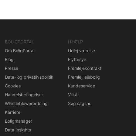
BOLIGPORTAL
HJÆLP
Om BoligPortal
Udlej værelse
Blog
Flyttesyn
Presse
Fremlejekontrakt
Data- og privatlivspolitik
Fremlej lejebolig
Cookies
Kundeservice
Handelsbetingelser
Vilkår
Whistleblowerordning
Søg sagsnr.
Karriere
Boligmanager
Data Insights