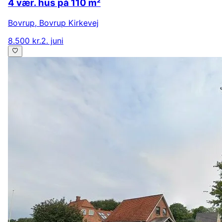
4 vær. hus på 110 m²
Bovrup
,
Bovrup Kirkevej
8.500 kr.
2. juni