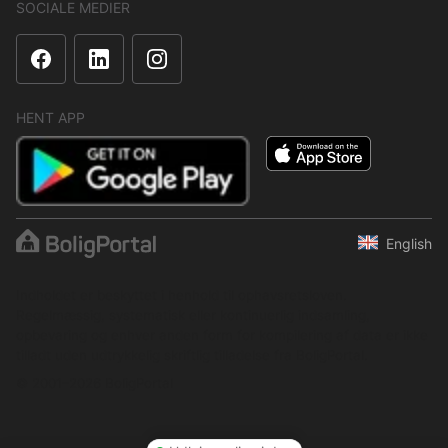
SOCIALE MEDIER
HENT APP
English
Indholdet er beskyttet i henhold til ophavsretsloven.
Regelmæssig, systematisk eller kontinuerlig indsamling,
opbevaring og enhver anden form for kompilering af data er ikke
tilladt uden udtrykkelig skriftlig tilladelse fra BoligPortal.
© 2001–2026 BoligPortal