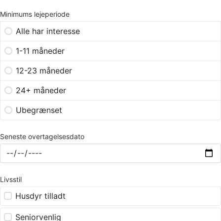
Minimums lejeperiode
Alle har interesse
1-11 måneder
12-23 måneder
24+ måneder
Ubegrænset
Seneste overtagelsesdato
Livsstil
Husdyr tilladt
Seniorvenlig