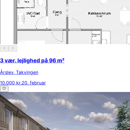
3 vær. lejlighed på 96 m²
Årslev
,
Takvingen
10.000 kr.
20. februar