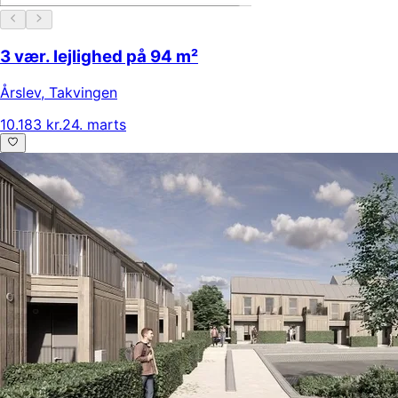
3 vær. lejlighed på 94 m²
Årslev
,
Takvingen
10.183 kr.
24. marts