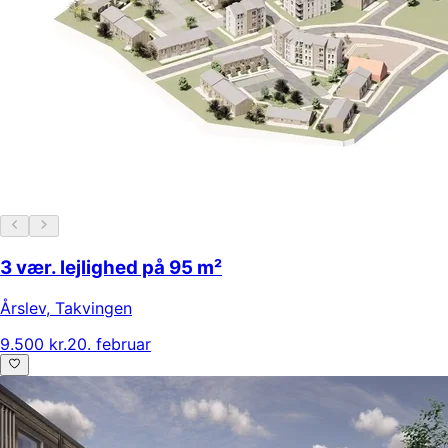
3 vær. lejlighed på 95 m²
Årslev
,
Takvingen
9.500 kr.
20. februar