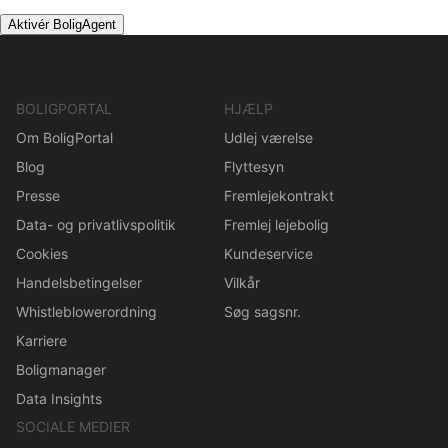
Aktivér BoligAgent
BOLIGPORTAL
HJÆLP
Om BoligPortal
Udlej værelse
Blog
Flyttesyn
Presse
Fremlejekontrakt
Data- og privatlivspolitik
Fremlej lejebolig
Cookies
Kundeservice
Handelsbetingelser
Vilkår
Whistleblowerordning
Søg sagsnr.
Karriere
Boligmanager
Data Insights
SOCIALE MEDIER