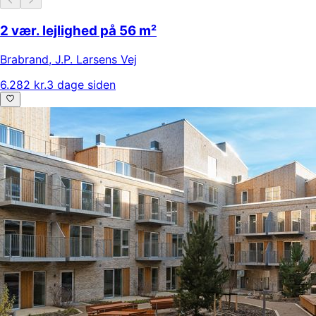
2 vær. lejlighed på 56 m²
Brabrand
,
J.P. Larsens Vej
6.282 kr.
3 dage siden