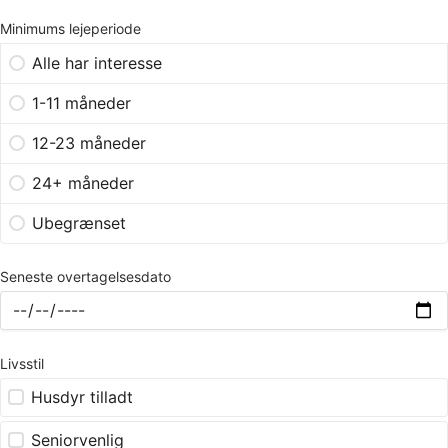
Minimums lejeperiode
Alle har interesse
1-11 måneder
12-23 måneder
24+ måneder
Ubegrænset
Seneste overtagelsesdato
Livsstil
Husdyr tilladt
Seniorvenlig