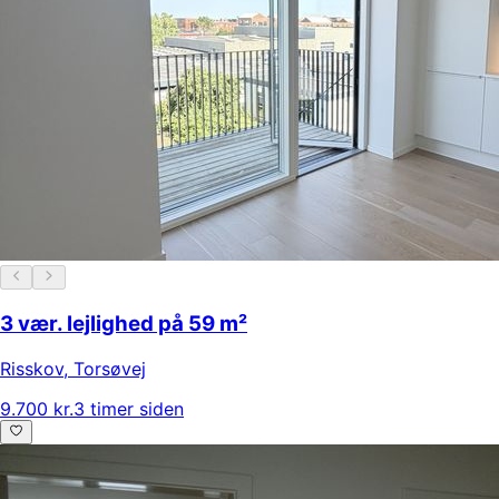
3 vær. lejlighed på 59 m²
Risskov
,
Torsøvej
9.700 kr.
3 timer siden