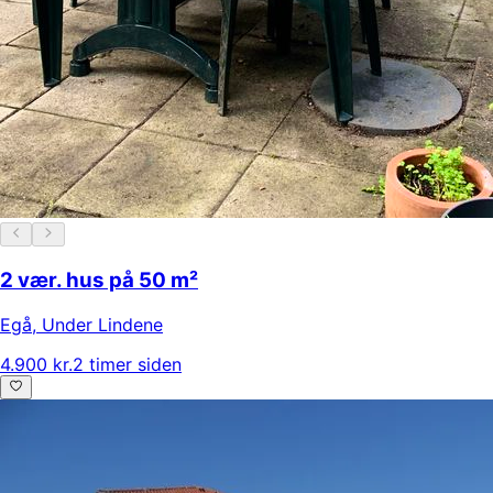
2 vær. hus på 50 m²
Egå
,
Under Lindene
4.900 kr.
2 timer siden