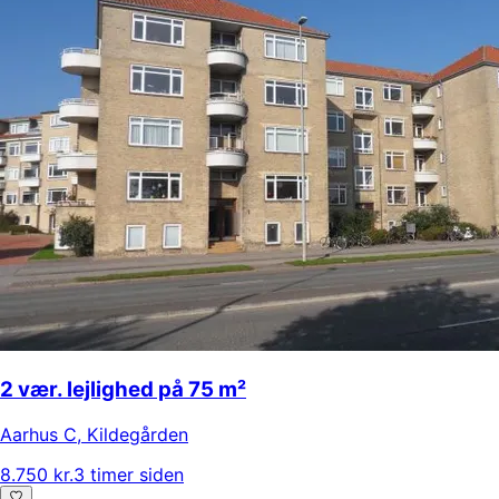
2 vær. lejlighed på 75 m²
Aarhus C
,
Kildegården
8.750 kr.
3 timer siden