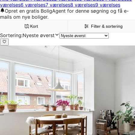
værelses
6 værelses
7 værelses
8 værelses
9 værelses
Opret en gratis BoligAgent for denne søgning og få e-
mails om nye boliger.
Kort
Filter & sortering
Sortering
:
Nyeste øverst