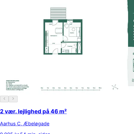
2 vær. lejlighed på 46 m²
Aarhus C
,
Æbeløgade