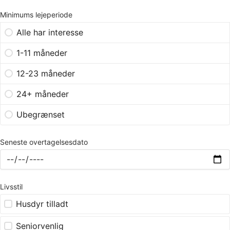
Minimums lejeperiode
Alle har interesse
1-11 måneder
12-23 måneder
24+ måneder
Ubegrænset
Seneste overtagelsesdato
Livsstil
Husdyr tilladt
Seniorvenlig