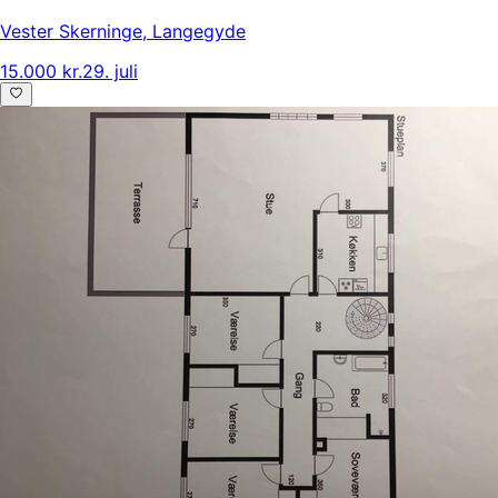
Vester Skerninge
,
Langegyde
15.000 kr.
29. juli