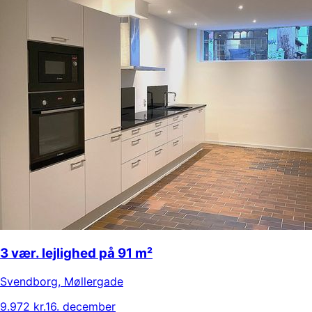
3 vær. lejlighed på 91 m²
Svendborg
,
Møllergade
9.972 kr.
16. december