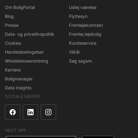
Om BoligPortal
Udlej værelse
Blog
Flyttesyn
Presse
Fremlejekontrakt
Data- og privatlivspolitik
Fremlej lejebolig
Cookies
Kundeservice
Handelsbetingelser
Vilkår
Whistleblowerordning
Søg sagsnr.
Karriere
Boligmanager
Data Insights
SOCIALE MEDIER
HENT APP