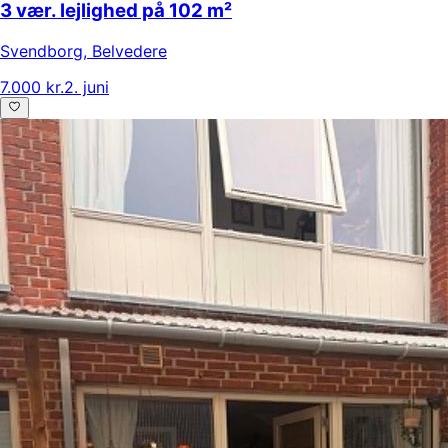
3 vær. lejlighed på 102 m²
Svendborg
,
Belvedere
7.000 kr.
2. juni