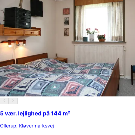
5 vær. lejlighed på 144 m²
Ollerup
,
Kløvermarksvej