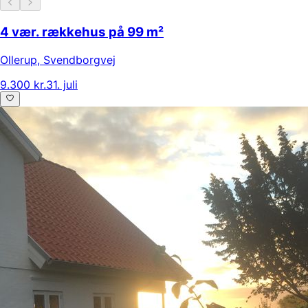
4 vær. rækkehus på 99 m²
Ollerup
,
Svendborgvej
9.300 kr.
31. juli