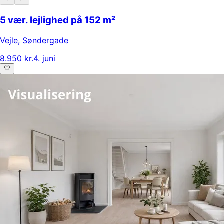
5 vær. lejlighed på 152 m²
Vejle
,
Søndergade
8.950 kr.
4. juni