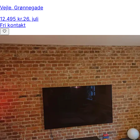
Vejle
,
Grønnegade
12.495 kr.
26. juli
Fri kontakt