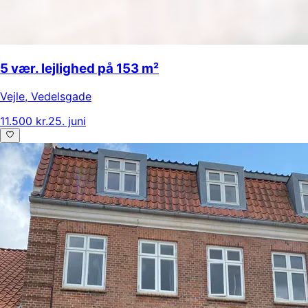
5 vær. lejlighed på 153 m²
Vejle
,
Vedelsgade
11.500 kr.
25. juni