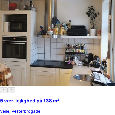
5 vær. lejlighed på 138 m²
Vejle
,
Vesterbrogade