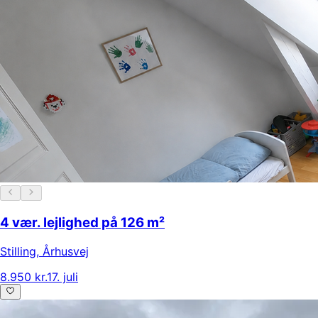
4 vær. lejlighed på 126 m²
Stilling
,
Århusvej
8.950 kr.
17. juli