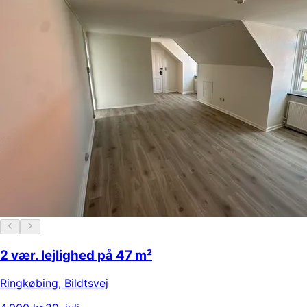
2 vær. lejlighed på 47 m²
Ringkøbing
,
Bildtsvej