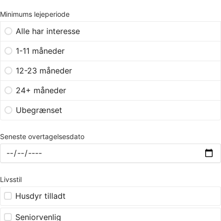
Minimums lejeperiode
Alle har interesse
1-11 måneder
12-23 måneder
24+ måneder
Ubegrænset
Seneste overtagelsesdato
Livsstil
Husdyr tilladt
Seniorvenlig