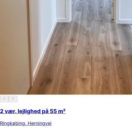
2 vær. lejlighed på 55 m²
Ringkøbing
,
Herningvej