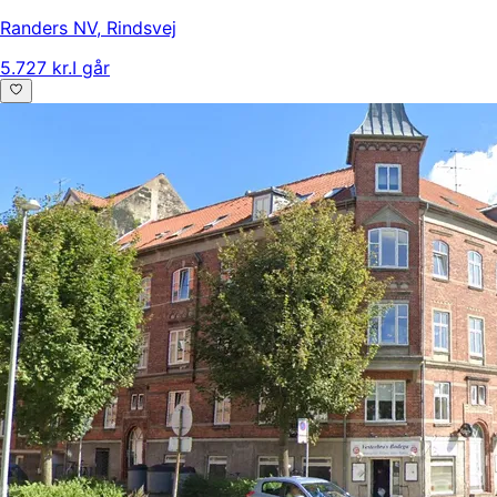
Randers NV
,
Rindsvej
5.727 kr.
I går