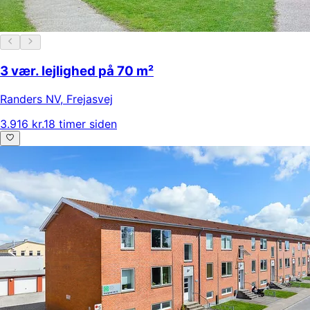
3 vær. lejlighed på 70 m²
Randers NV
,
Frejasvej
3.916 kr.
18 timer siden