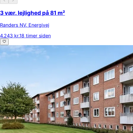
3 vær. lejlighed på 81 m²
Randers NV
,
Energivej
4.243 kr.
18 timer siden