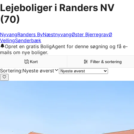
Lejeboliger i Randers NV
(70)
Nyvang
Randers By
Næstnyvang
Øster Bjerregrav
Ø
Velling
Sønderbæk
Opret en gratis BoligAgent for denne søgning og få e-
mails om nye boliger.
Kort
Filter & sortering
Sortering
:
Nyeste øverst