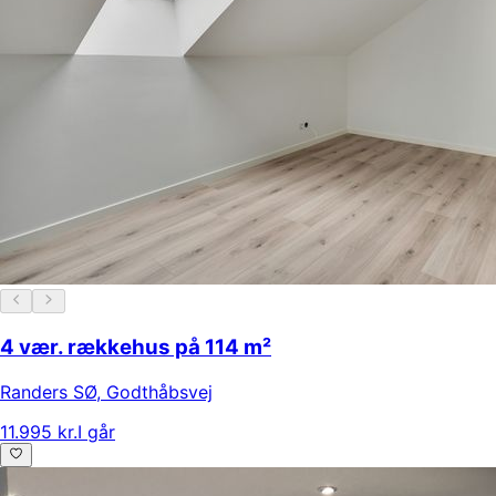
4 vær. rækkehus på 114 m²
Randers SØ
,
Godthåbsvej
11.995 kr.
I går