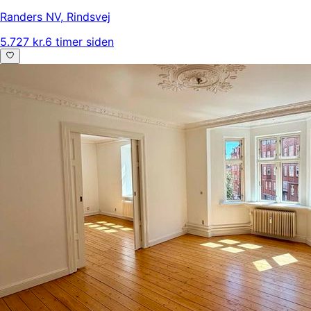
Randers NV
,
Rindsvej
5.727 kr.
6 timer siden