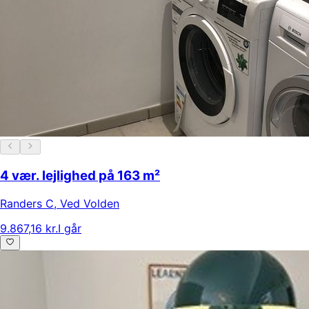
4 vær. lejlighed på 163 m²
Randers C
,
Ved Volden
9.867,16 kr.
I går