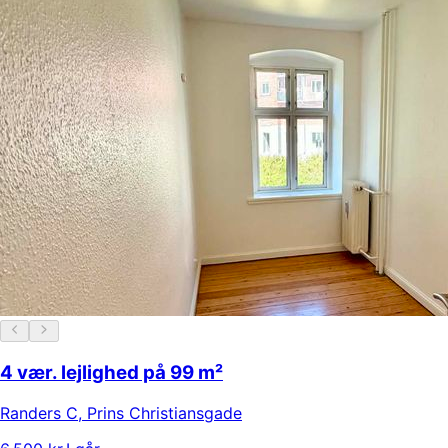
4 vær. lejlighed på 99 m²
Randers C
,
Prins Christiansgade