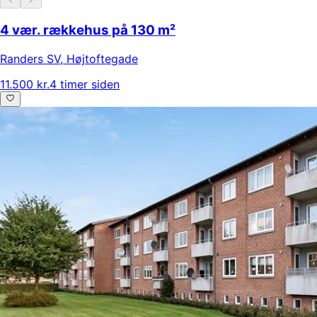
4 vær. rækkehus på 130 m²
Randers SV
,
Højtoftegade
11.500 kr.
4 timer siden