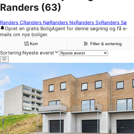
Randers
(63)
Randers C
Randers Nø
Randers Nv
Randers Sv
Randers Sø
Opret en gratis BoligAgent for denne søgning og få e-
mails om nye boliger.
Kort
Filter & sortering
Sortering
:
Nyeste øverst