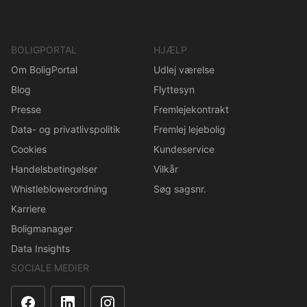
BOLIGPORTAL
HJÆLP
Om BoligPortal
Udlej værelse
Blog
Flyttesyn
Presse
Fremlejekontrakt
Data- og privatlivspolitik
Fremlej lejebolig
Cookies
Kundeservice
Handelsbetingelser
Vilkår
Whistleblowerordning
Søg sagsnr.
Karriere
Boligmanager
Data Insights
SOCIALE MEDIER