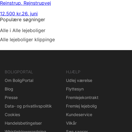
Rejnstrup
,
Rejnstrupvej
12.500 kr.
26. juni
Populære søgninger
Alle i Alle lejeboliger
Alle lejeboliger klippinge
BOLIGPORTAL
HJÆLP
Om BoligPortal
Udlej værelse
Blog
Flyttesyn
Presse
Fremlejekontrakt
Data- og privatlivspolitik
Fremlej lejebolig
Cookies
Kundeservice
Handelsbetingelser
Vilkår
Whistleblowerordning
Søg sagsnr.