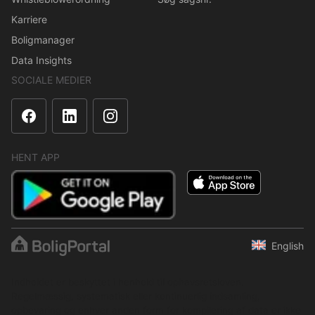
Karriere
Boligmanager
Data Insights
SOCIALE MEDIER
HENT APP
English
Indholdet er beskyttet i henhold til ophavsretsloven.
Regelmæssig, systematisk eller kontinuerlig indsamling,
opbevaring og enhver anden form for kompilering af data er ikke