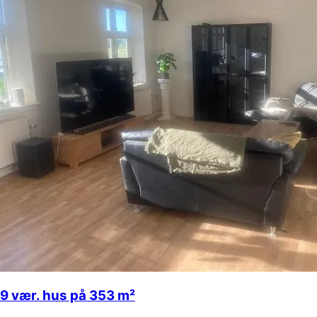
9 vær. hus på 353 m²