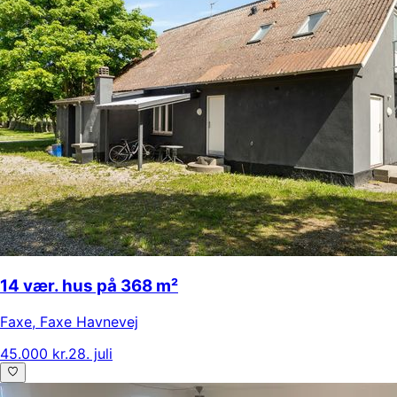
14 vær. hus på 368 m²
Faxe
,
Faxe Havnevej
45.000 kr.
28. juli