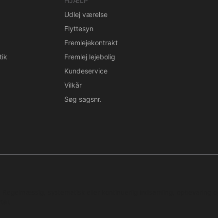
HJÆLP
Udlej værelse
Flyttesyn
Fremlejekontrakt
tik
Fremlej lejebolig
Kundeservice
Vilkår
Søg sagsnr.
n. Regelmæssig, systematisk eller kontinuerlig indsamling, opbevaring 
tal.