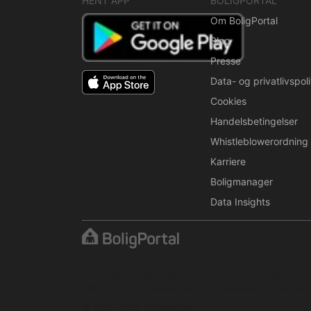
HENT APP
BOLIGPORTAL
Om BoligPortal
Blog
Presse
Data- og privatlivspoli
Cookies
Handelsbetingelser
Whistleblowerordning
Karriere
Boligmanager
Data Insights
Indholdet er beskyttet i henhold til ophavsretslove
tilladt uden udtrykkelig skriftlig tilladelse fra BoligPor
© 2001–2026 BoligPortal