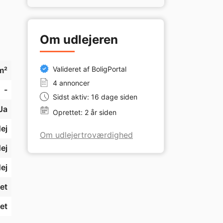
Om udlejeren
Valideret af BoligPortal
m²
4 annoncer
-
Sidst aktiv: 16 dage siden
Ja
Oprettet: 2 år siden
ej
Om udlejertroværdighed
ej
ej
et
et