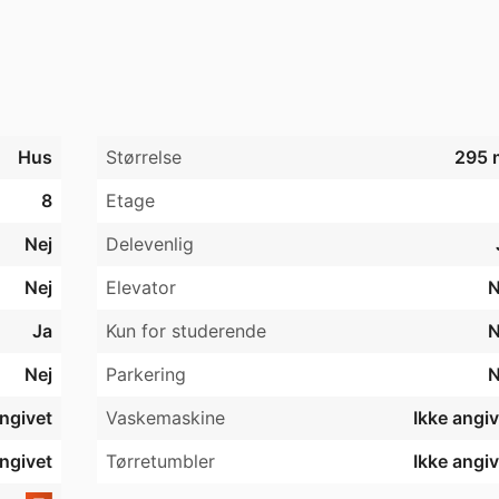
Hus
Størrelse
295 
8
Etage
Nej
Delevenlig
Nej
Elevator
N
Ja
Kun for studerende
N
Nej
Parkering
N
angivet
Vaskemaskine
Ikke angiv
angivet
Tørretumbler
Ikke angiv