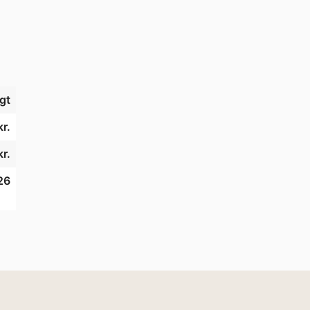
gt
kr.
r.
26