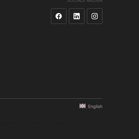
SOCIALE MEDIER
English
og enhver anden form for kompilering af data er ikke