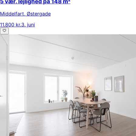
5 vær. lejlighed på 148 m²
Middelfart
,
Østergade
11.800 kr.
3. juni