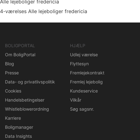
Alle lejeboliger fredericia
4-værelses Alle lejeboliger fredericia
BOLIGPORTAL
HJÆLP
Om BoligPortal
Udlej værelse
Blog
Flyttesyn
Presse
Fremlejekontrakt
Data- og privatlivspolitik
Fremlej lejebolig
Cookies
Kundeservice
Handelsbetingelser
Vilkår
Whistleblowerordning
Søg sagsnr.
Karriere
Boligmanager
Data Insights