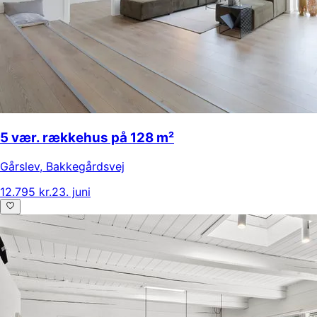
5 vær. rækkehus på 128 m²
Gårslev
,
Bakkegårdsvej
12.795 kr.
23. juni