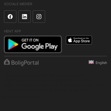
SOCIALE MEDIER
HENT APP
English
Indholdet er beskyttet i henhold til ophavsretsloven.
Regelmæssig, systematisk eller kontinuerlig indsamling,
opbevaring og enhver anden form for kompilering af data er ikke
tilladt uden udtrykkelig skriftlig tilladelse fra BoligPortal.
© 2001–2026 BoligPortal