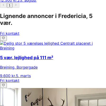
12.500 kr.
25. august
1
Lignende annoncer i Fredericia, 5
vær.
Fri kontakt
5 vær. lejlighed på 111 m²
Brejning
,
Borgergade
9.600 kr.
5. marts
Fri kontakt