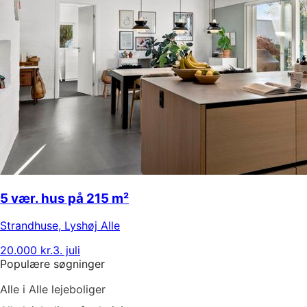
5 vær. hus på 215 m²
Strandhuse
,
Lyshøj Alle
20.000 kr.
3. juli
Populære søgninger
Alle i Alle lejeboliger