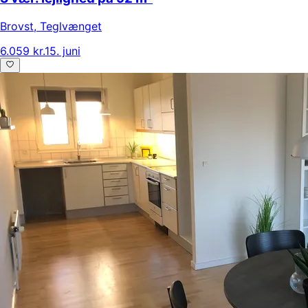
Brovst
,
Teglvænget
6.059 kr.
15. juni