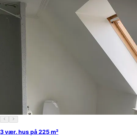
3 vær. hus på 225 m²