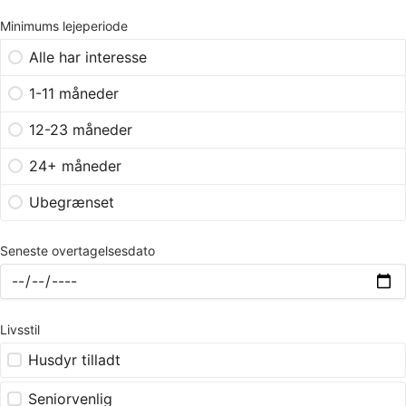
Minimums lejeperiode
Alle har interesse
1-11 måneder
12-23 måneder
24+ måneder
Ubegrænset
Seneste overtagelsesdato
Livsstil
Husdyr tilladt
Seniorvenlig