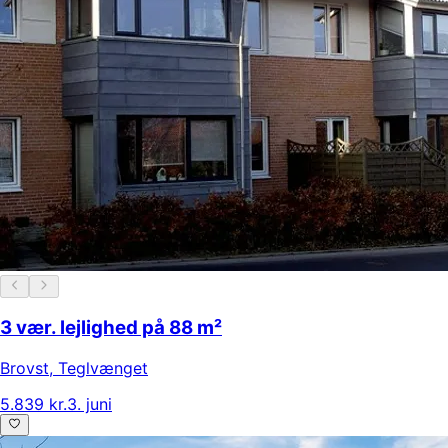
3 vær. lejlighed på 88 m²
Brovst
,
Teglvænget
5.839 kr.
3. juni