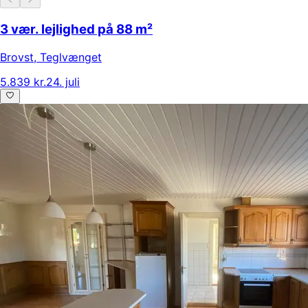
3 vær. lejlighed på 88 m²
Brovst
,
Teglvænget
5.839 kr.
24. juli