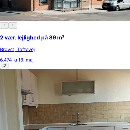
2 vær. lejlighed på 89 m²
Brovst
,
Toftevej
6.474 kr.
18. maj