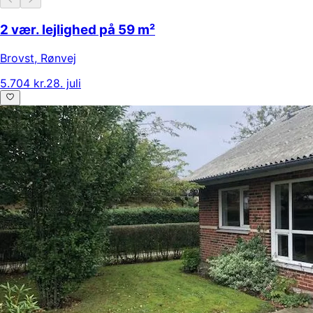
2 vær. lejlighed på 59 m²
Brovst
,
Rønvej
5.704 kr.
28. juli