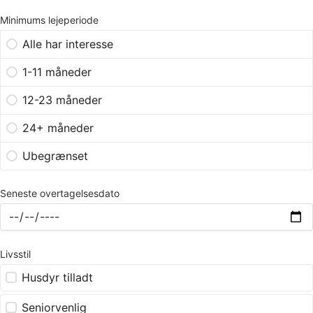
Minimums lejeperiode
Alle har interesse
1-11 måneder
12-23 måneder
24+ måneder
Ubegrænset
Seneste overtagelsesdato
Livsstil
Husdyr tilladt
Seniorvenlig