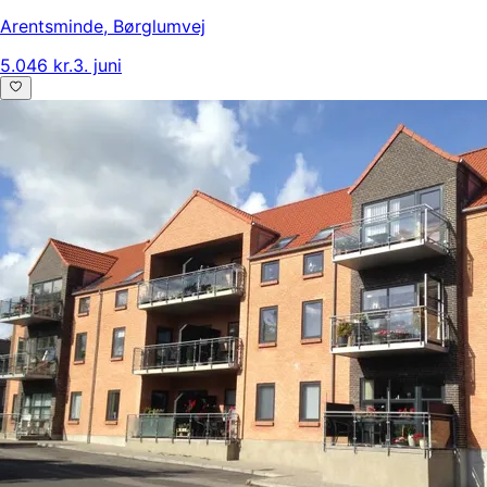
Arentsminde
,
Børglumvej
5.046 kr.
3. juni