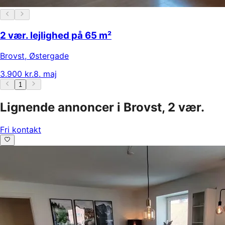
2 vær. lejlighed på 65 m²
Brovst
,
Østergade
3.900 kr.
8. maj
1
Lignende annoncer i Brovst, 2 vær.
Fri kontakt