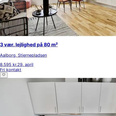
3 vær. lejlighed på 80 m²
Aalborg
,
Stjernepladsen
8.595 kr.
29. april
Fri kontakt