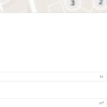
kr.
m²