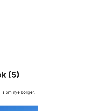
æk
(5)
ils om nye boliger.