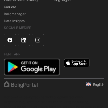
Karriere
Boligmanager
Data Insights
SOCIALE MEDIER
HENT APP
English
Indholdet er beskyttet i henhold til ophavsretsloven.
Regelmæssig, systematisk eller kontinuerlig indsamling,
opbevaring og enhver anden form for kompilering af data er ikke