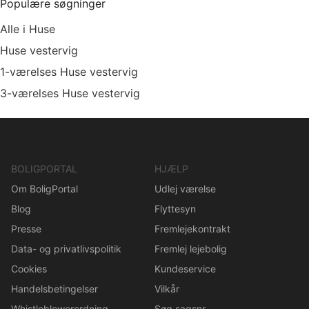
Populære søgninger
Alle i Huse
Huse vestervig
1-værelses Huse vestervig
3-værelses Huse vestervig
BOLIGPORTAL
HJÆLP
Om BoligPortal
Udlej værelse
Blog
Flyttesyn
Presse
Fremlejekontrakt
Data- og privatlivspolitik
Fremlej lejebolig
Cookies
Kundeservice
Handelsbetingelser
Vilkår
Whistleblowerordning
Søg sagsnr.