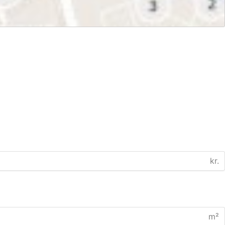
kr.
m²