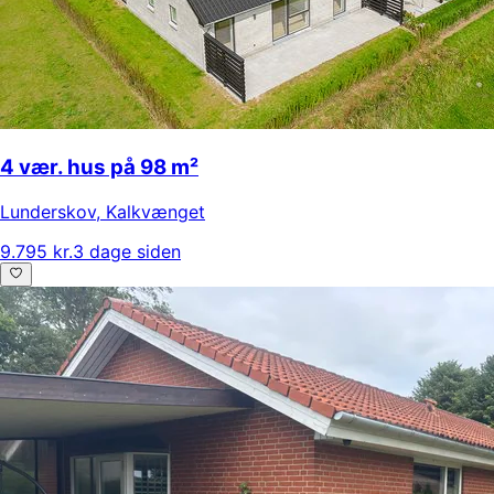
4 vær. hus på 98 m²
Lunderskov
,
Kalkvænget
9.795 kr.
3 dage siden