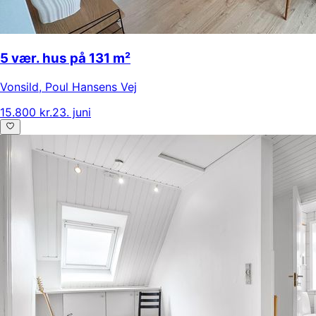
5 vær. hus på 131 m²
Vonsild
,
Poul Hansens Vej
15.800 kr.
23. juni