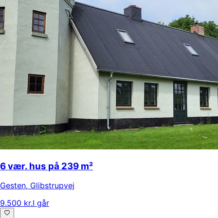
6 vær. hus på 239 m²
Gesten
,
Glibstrupvej
9.500 kr.
I går