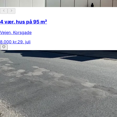
4 vær. hus på 95 m²
Vejen
,
Korsgade
8.000 kr.
29. juli