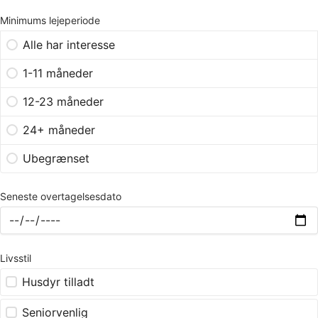
Minimums lejeperiode
Alle har interesse
1-11 måneder
12-23 måneder
24+ måneder
Ubegrænset
Seneste overtagelsesdato
Livsstil
Husdyr tilladt
Seniorvenlig