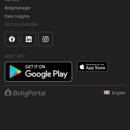
Boligmanager
Data Insights
SOCIALE MEDIER
HENT APP
English
Indholdet er beskyttet i henhold til ophavsretsloven.
Regelmæssig, systematisk eller kontinuerlig indsamling,
opbevaring og enhver anden form for kompilering af data er ikke
tilladt uden udtrykkelig skriftlig tilladelse fra BoligPortal.