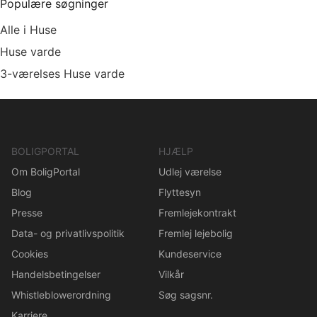
Populære søgninger
Alle i Huse
Huse varde
3-værelses Huse varde
BOLIGPORTAL
HJÆLP
Om BoligPortal
Udlej værelse
Blog
Flyttesyn
Presse
Fremlejekontrakt
Data- og privatlivspolitik
Fremlej lejebolig
Cookies
Kundeservice
Handelsbetingelser
Vilkår
Whistleblowerordning
Søg sagsnr.
Karriere