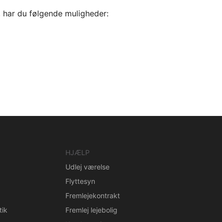
, har du følgende muligheder:
HJÆLP
Udlej værelse
Flyttesyn
Fremlejekontrakt
tik
Fremlej lejebolig