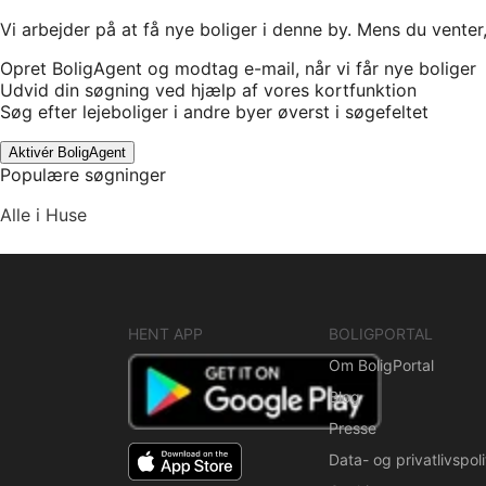
Vi arbejder på at få nye boliger i denne by. Mens du venter
Opret BoligAgent og modtag e-mail, når vi får nye boliger
Udvid din søgning ved hjælp af vores kortfunktion
Søg efter lejeboliger i andre byer øverst i søgefeltet
Aktivér BoligAgent
Populære søgninger
Alle i Huse
HENT APP
BOLIGPORTAL
Om BoligPortal
Blog
Presse
Data- og privatlivspoli