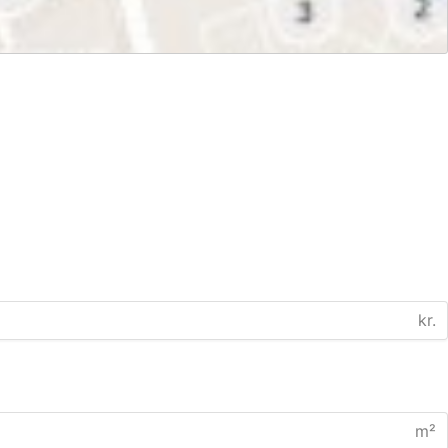
kr.
m²