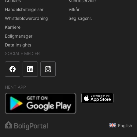
Cookies
Kundeservice
Handelsbetingelser
Vilkår
Whistleblowerordning
Søg sagsnr.
Karriere
Boligmanager
Data Insights
SOCIALE MEDIER
HENT APP
English