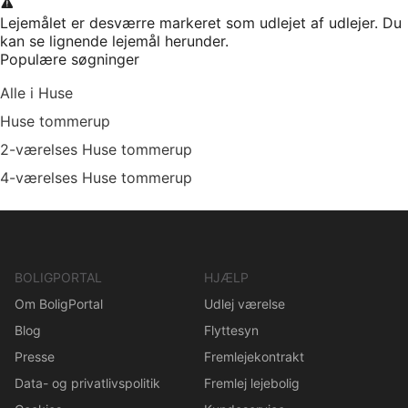
Lejemålet er desværre markeret som udlejet af udlejer. Du
kan se lignende lejemål herunder.
Populære søgninger
Alle i Huse
Huse tommerup
2-værelses Huse tommerup
4-værelses Huse tommerup
BOLIGPORTAL
HJÆLP
Om BoligPortal
Udlej værelse
Blog
Flyttesyn
Presse
Fremlejekontrakt
Data- og privatlivspolitik
Fremlej lejebolig